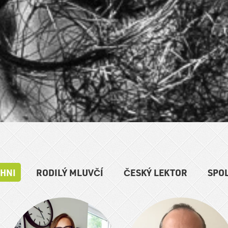
CHNI
RODILÝ MLUVČÍ
ČESKÝ LEKTOR
SPO