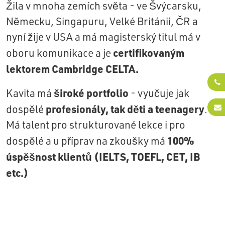
Žila v mnoha zemích světa - ve Švýcarsku,
Německu, Singapuru, Velké Británii, ČR a
nyní žije v USA a m
á magisterský titul má v
certifikovaným
oboru komunikace a je
lektorem Cambridge CELTA.
široké portfolio
Kavita má
- vyučuje jak
profesionály, tak děti a teenagery
dospělé
.
Má talent pro strukturované lekce i pro
100%
dospělé a u příprav na zkoušky má
úspěšnost klientů (IELTS, TOEFL, CET, IB
etc.)