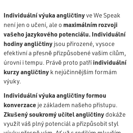
Individuální výuka angličtiny
ve We Speak
maximálním rozvoji
není jen o učení, ale o
vašeho jazykového potenciálu.
Individuální
hodiny angličtiny
jsou přirozené, vysoce
efektivní a přesně přizpůsobené vašim cílům,
individuální
úrovni i tempu. Právě proto patří
kurzy angličtiny
k nejúčinnějším formám
výuky.
Individuální výuka angličtiny formou
konverzace
je základem našeho přístupu.
Zkušený soukromý učitel angličtiny
dokáže
využít váš plný potenciál a přizpůsobit styl
výuky přesně vám. Ať už s rodilým mluvčím