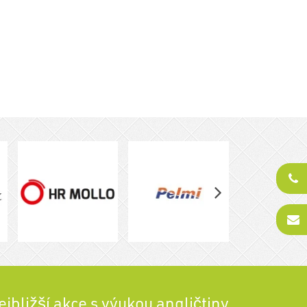
ejbližší akce s výukou angličtiny