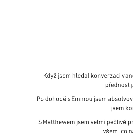
Když jsem hledal konverzaci v an
přednost p
Po dohodě s Emmou jsem absolvoval 
jsem ko
S Matthewem jsem velmi pečlivě pr
všem, co ná