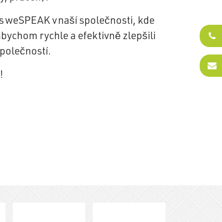
 s
weSPEAK
v naší společnosti, kde
bychom rychle a efektivně zlepšili
polečností.
!