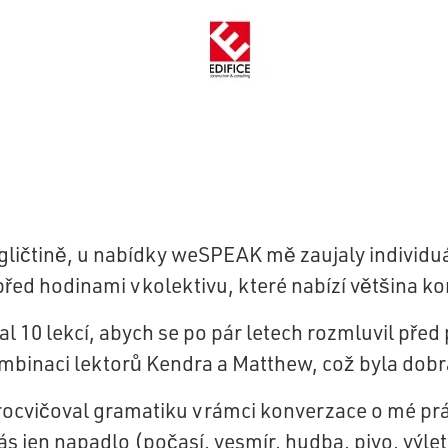
gličtině, u nabídky
weSPEAK
mě zaujaly individu
řed hodinami v kolektivu, které nabízí většina k
10 lekcí, abych se po pár letech rozmluvil před p
mbinaci lektorů
Kendra
a Matthew, což byla dobr
ocvičoval gramatiku v rámci konverzace o mé prá
s jen napadlo (počasí, vesmír, hudba, pivo, výlety