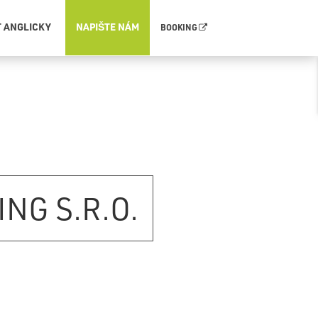
T ANGLICKY
NAPIŠTE NÁM
BOOKING
NG S.R.O.