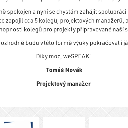
ně spokojen a nyní se chystám zahájit spolupráci
ce zapojil cca 5 kolegů, projektových manažerů, a
hopnosti kolegů pro projekty připravované naší s
ozhodně budu v této formě výuky pokračovat i já
Díky moc,
weSPEAK
!
Tomáš Novák
Projektový manažer