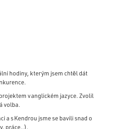
ální hodiny, kterým jsem chtěl dát
onkurence.
rojektem v anglickém jazyce. Zvolil
á volba.
ci a s
Kendrou
jsme se bavili snad o
, práce..).