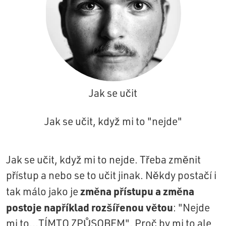
Jak se učit
Jak se učit, když mi to "nejde"
Jak se učit, když mi to nejde. Třeba změnit
přístup a nebo se to učit jinak. Někdy postačí i
změna přístupu a změna
tak málo jako je
postoje například rozšířenou větou
: "Nejde
mi to...TÍMTO ZPŮSOBEM". Proč by mi to ale