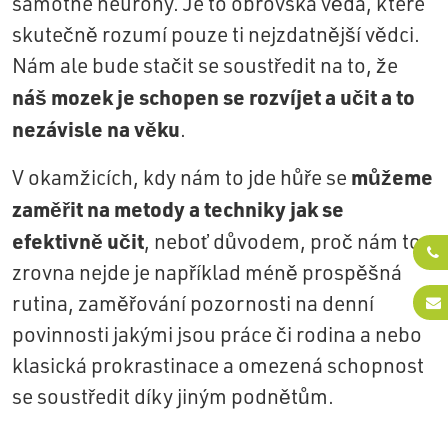
samotné neurony. Je to obrovská věda, které
skutečně rozumí pouze ti nejzdatnější vědci.
Nám ale bude stačit se soustředit na to, že
náš mozek je schopen se rozvíjet a učit a to
nezávisle na věku
.
můžeme
V okamžicích, kdy nám to jde hůře se
zaměřit na metody a techniky jak se
efektivně učit
, neboť důvodem, proč nám to
zrovna nejde je například méně prospěšná
rutina, zaměřování pozornosti na denní
povinnosti jakými jsou práce či rodina a nebo
klasická prokrastinace a omezená schopnost
se soustředit díky jiným podnětům.